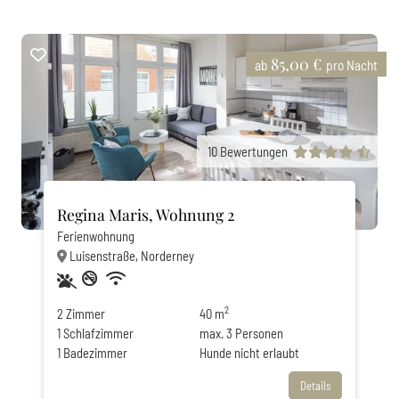
85,00 €
ab
pro Nacht
10
Bewertungen
Regina Maris, Wohnung 2
Ferienwohnung
Luisenstraße, Norderney
Haustiere erlaubt
Nichtraucher
Privatparkplatz
WLAN
2
2
Zimmer
40 m
1
Schlafzimmer
max.
3
Personen
1
Badezimmer
Hunde nicht erlaubt
Details