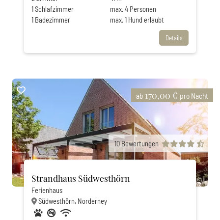
1
Schlafzimmer
max.
4
Personen
1
Badezimmer
max.
1
Hund erlaubt
Details
170,00 €
ab
pro Nacht
10
Bewertungen
Strandhaus Südwesthörn
Ferienhaus
Südwesthörn, Norderney
Haustiere erlaubt
Nichtraucher
Privatparkplatz
WLAN