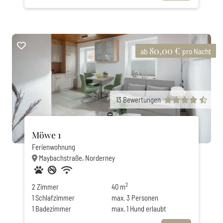
80,00 €
ab
pro Nacht
13
Bewertungen
Möwe 1
Ferienwohnung
Maybachstraße, Norderney
Haustiere erlaubt
Nichtraucher
Privatparkplatz
WLAN
2
2
Zimmer
40 m
1
Schlafzimmer
max.
3
Personen
1
Badezimmer
max.
1
Hund erlaubt