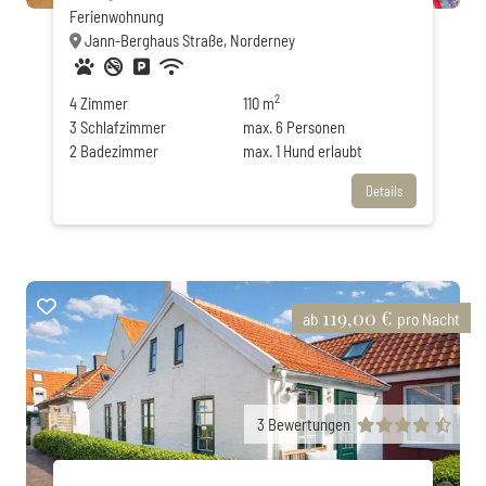
Ferienwohnung
Jann-Berghaus Straße, Norderney
Haustiere erlaubt
Nichtraucher
Privatparkplatz
WLAN
2
4
Zimmer
110 m
3
Schlafzimmer
max.
6
Personen
2
Badezimmer
max.
1
Hund erlaubt
Details
119,00 €
ab
pro Nacht
3
Bewertungen