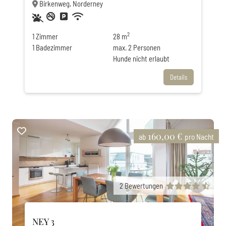
Birkenweg, Norderney
Haustiere erlaubt
Nichtraucher
Privatparkplatz
WLAN
2
1
Zimmer
28 m
1
Badezimmer
max.
2
Personen
Hunde nicht erlaubt
Details
160,00 €
ab
pro Nacht
2
Bewertungen
NEY 3