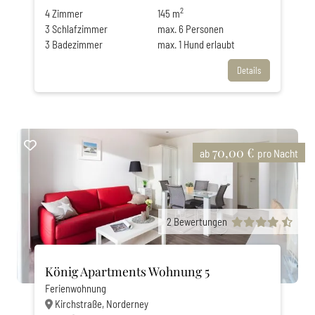
2
4
Zimmer
145 m
3
Schlafzimmer
max.
6
Personen
3
Badezimmer
max.
1
Hund erlaubt
Details
70,00 €
ab
pro Nacht
2
Bewertungen
König Apartments Wohnung 5
Ferienwohnung
Kirchstraße, Norderney