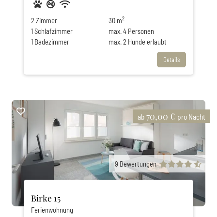
Haustiere erlaubt
Nichtraucher
Privatparkplatz
WLAN
2
2
Zimmer
30 m
1
Schlafzimmer
max.
4
Personen
1
Badezimmer
max.
2
Hunde erlaubt
Details
70,00 €
ab
pro Nacht
9
Bewertungen
Birke 15
Ferienwohnung