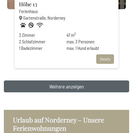
Höhe 13
Ferienhaus
Gartenstraße, Norderney
Haustiere erlaubt
Nichtraucher
Privatparkplatz
WLAN
2
3
Zimmer
47 m
2
Schlafzimmer
max.
3
Personen
1
Badezimmer
max.
1
Hund erlaubt
Details
Weitere anzeigen
Urlaub auf Norderney – Unsere
Ferienwohnungen