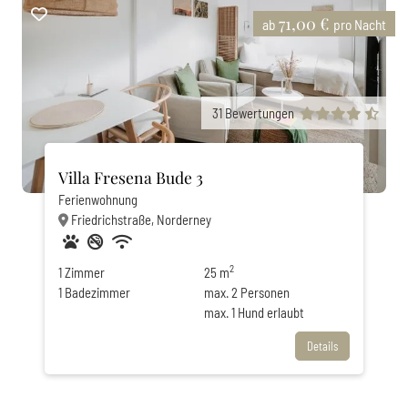
71,00 €
ab
pro Nacht
31
Bewertungen
Villa Fresena Bude 3
Ferienwohnung
Friedrichstraße, Norderney
Haustiere erlaubt
Nichtraucher
Privatparkplatz
WLAN
2
1
Zimmer
25 m
1
Badezimmer
max.
2
Personen
max.
1
Hund erlaubt
Details