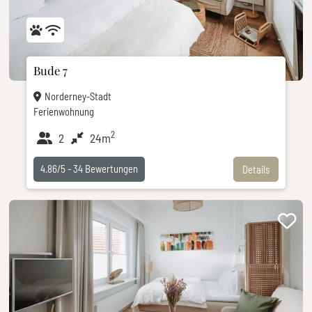
Bude 7
Norderney-Stadt
Ferienwohnung
2
2
24m
4.86/5 -
34
Bewertungen
Details