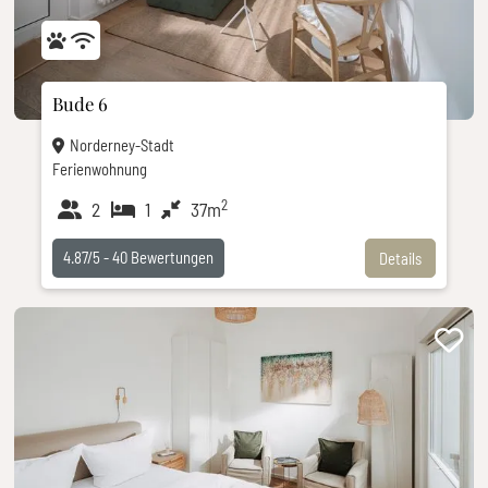
Bude 6
Norderney-Stadt
Ferienwohnung
2
2
1
37m
4.87/5 -
40
Bewertungen
Details