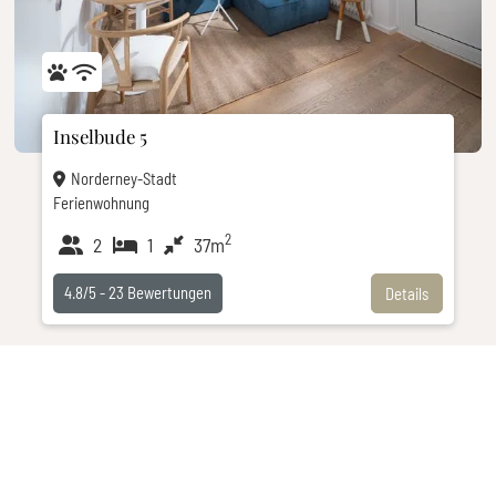
Inselbude 5
Norderney-Stadt
Ferienwohnung
2
2
1
37m
4.8/5 -
23
Bewertungen
Details
Freie Unterkünfte in der Anlage finden!