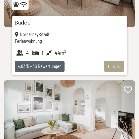
Bude 1
Norderney-Stadt
Ferienwohnung
2
4
1
44m
4.83/5 -
40
Bewertungen
Details