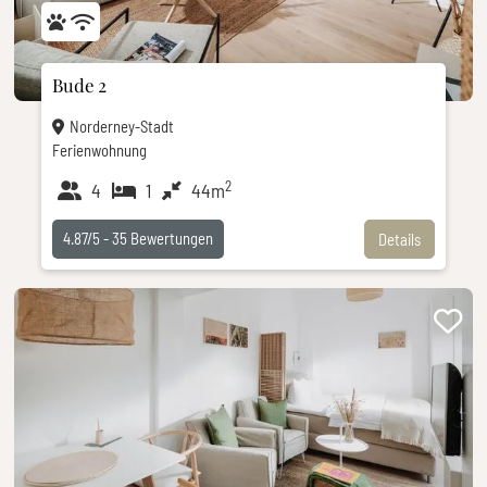
Bude 2
Norderney-Stadt
Ferienwohnung
2
4
1
44m
4.87/5 -
35
Bewertungen
Details