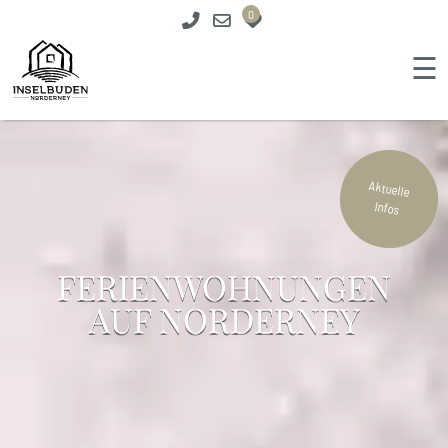
0
☰
Aktuelle
Infos
FERIENWOHNUNGEN
AUF NORDERNEY