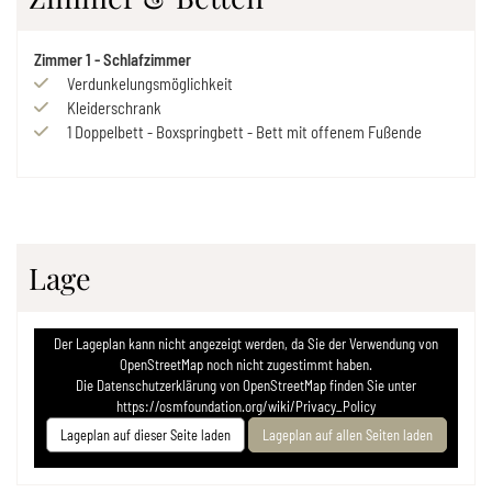
Zimmer
1
-
Schlafzimmer
Verdunkelungsmöglichkeit
Kleiderschrank
1
Doppelbett
-
Boxspringbett
-
Bett mit offenem Fußende
Lage
Der Lageplan kann nicht angezeigt werden, da Sie der Verwendung von
OpenStreetMap noch nicht zugestimmt haben.
Die Datenschutzerklärung von OpenStreetMap finden Sie unter
https://osmfoundation.org/wiki/Privacy_Policy
Lageplan auf dieser Seite laden
Lageplan auf allen Seiten laden