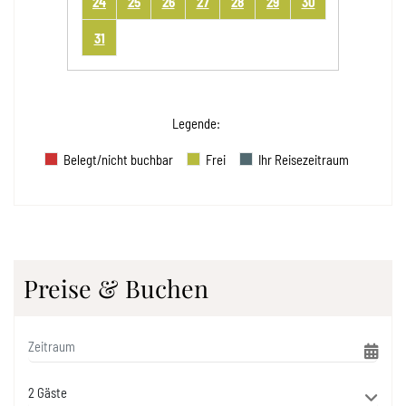
24
25
26
27
28
29
30
31
Legende
:
Belegt/nicht buchbar
Frei
Ihr Reisezeitraum
Preise & Buchen