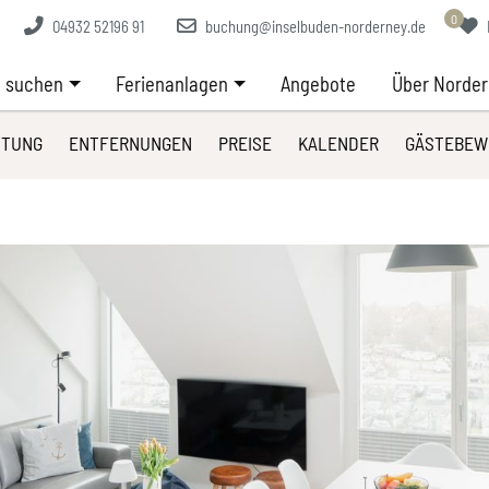
0
04932 52196 91
buchung@inselbuden-norderney.de
 suchen
Ferienanlagen
Angebote
Über Norde
TTUNG
ENTFERNUNGEN
PREISE
KALENDER
GÄSTEBEW