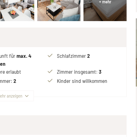
unft für
max.
4
Schlafzimmer
2
nen
re erlaubt
Zimmer insgesamt
:
3
immer
:
2
Kinder sind willkommen
ehr anzeigen