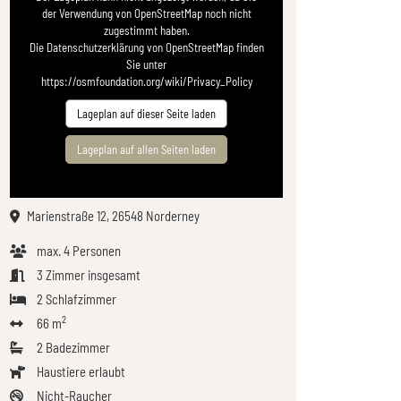
der Verwendung von OpenStreetMap noch nicht
zugestimmt haben.
Die Datenschutzerklärung von OpenStreetMap finden
Sie unter
https://osmfoundation.org/wiki/Privacy_Policy
Lageplan auf dieser Seite laden
Lageplan auf allen Seiten laden
Marienstraße 12, 26548 Norderney
max.
4
Personen
3
Zimmer insgesamt
2
Schlafzimmer
2
66 m
2
Badezimmer
Haustiere erlaubt
Nicht-Raucher