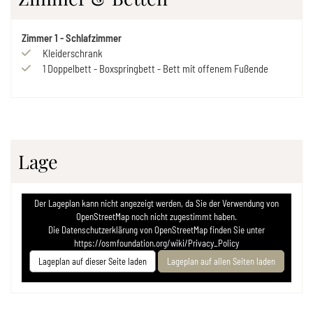
Zimmer
1
-
Schlafzimmer
Kleiderschrank
1
Doppelbett
-
Boxspringbett
-
Bett mit offenem Fußende
Lage
Der Lageplan kann nicht angezeigt werden, da Sie der Verwendung von
OpenStreetMap noch nicht zugestimmt haben.
Die Datenschutzerklärung von OpenStreetMap finden Sie unter
https://osmfoundation.org/wiki/Privacy_Policy
Lageplan auf dieser Seite laden
Lageplan auf allen Seiten laden