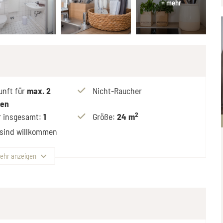
unft für
max.
2
Nicht-Raucher
nen
2
 insgesamt
:
1
Größe
:
24 m
 sind willkommen
ehr anzeigen