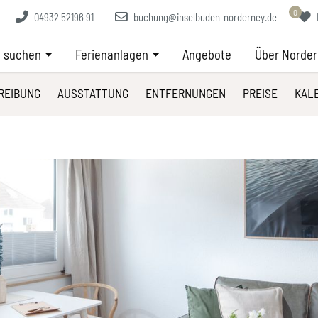
0
04932 52196 91
buchung@inselbuden-norderney.de
 suchen
Ferienanlagen
Angebote
Über Norde
REIBUNG
AUSSTATTUNG
ENTFERNUNGEN
PREISE
KAL