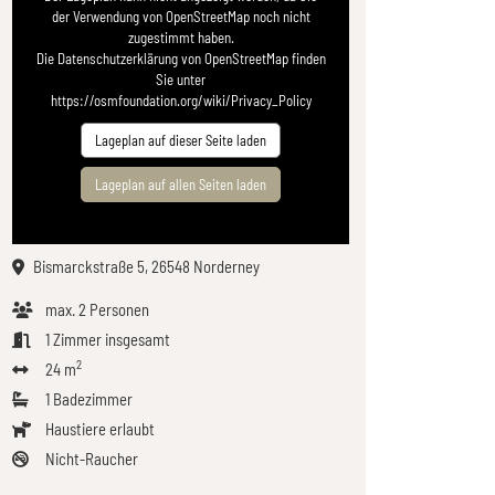
der Verwendung von OpenStreetMap noch nicht
zugestimmt haben.
Die Datenschutzerklärung von OpenStreetMap finden
Sie unter
https://osmfoundation.org/wiki/Privacy_Policy
Lageplan auf dieser Seite laden
Lageplan auf allen Seiten laden
Bismarckstraße 5, 26548 Norderney
max.
2
Personen
1
Zimmer insgesamt
2
24 m
1
Badezimmer
Haustiere erlaubt
Nicht-Raucher